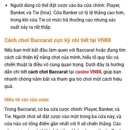
Người dùng có thể đặt cược vào ba cửa chính: Player,
Banker, và Tie (hòa). Cửa Banker có tỷ lệ thắng cao hơn,
trong khi cửa Tie có mức trả thưởng cao nhưng xác
suất xảy ra rất thấp.
Cách chơi Baccarat cực kỳ chi tiết tại VN88
Nếu bạn mới bắt đầu làm quen với Baccarat hoặc đang tìm
cách cải thiện kỹ năng chơi của mình, hiểu rõ quy tắc và
chiến thuật là điều vô cùng quan trọng. Dưới đây là hướng
dẫn chi tiết
cách chơi Baccarat
tại
casino VN88
, giúp bạn
nhanh chóng nắm bắt và tham gia trò chơi một cách hiệu
quả.
Hiểu về các cửa cược
Trong Baccarat, có ba cửa cược chính: Player, Banker, và
Tie. Người chơi sẽ đặt cược vào một trong ba cửa này, và
cửa nào có tổng điểm gần nhất với 9 sẽ chiến thắng. Các