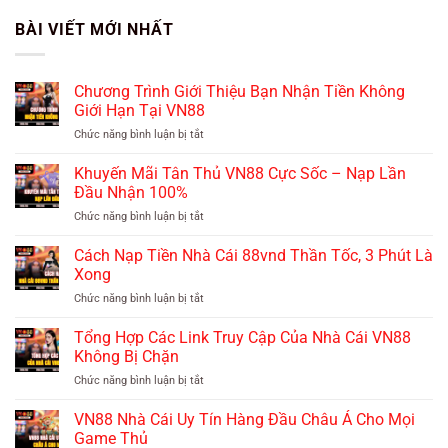
BÀI VIẾT MỚI NHẤT
Chương Trình Giới Thiệu Bạn Nhận Tiền Không
Giới Hạn Tại VN88
Chức năng bình luận bị tắt
ở
Chương
Trình
Khuyến Mãi Tân Thủ VN88 Cực Sốc – Nạp Lần
Giới
Đầu Nhận 100%
Thiệu
Chức năng bình luận bị tắt
ở
Bạn
Khuyến
Nhận
Mãi
Cách Nạp Tiền Nhà Cái 88vnd Thần Tốc, 3 Phút Là
Tiền
Tân
Không
Xong
Thủ
Giới
Chức năng bình luận bị tắt
ở
VN88
Hạn
Cách
Cực
Tại
Nạp
Tổng Hợp Các Link Truy Cập Của Nhà Cái VN88
Sốc
VN88
Tiền
–
Không Bị Chặn
Nhà
Nạp
Chức năng bình luận bị tắt
ở
Cái
Lần
Tổng
88vnd
Đầu
Hợp
VN88 Nhà Cái Uy Tín Hàng Đầu Châu Á Cho Mọi
Thần
Nhận
Các
Tốc,
Game Thủ
100%