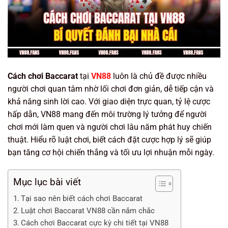
Cách chơi Baccarat
tại
VN88
luôn là chủ đề được nhiều
người chơi quan tâm nhờ lối chơi đơn giản, dễ tiếp cận và
khả năng sinh lời cao. Với giao diện trực quan, tỷ lệ cược
hấp dẫn, VN88 mang đến môi trường lý tưởng để người
chơi mới làm quen và người chơi lâu năm phát huy chiến
thuật. Hiểu rõ luật chơi, biết cách đặt cược hợp lý sẽ giúp
bạn tăng cơ hội chiến thắng và tối ưu lợi nhuận mỗi ngày.
Mục lục bài viết
Tại sao nên biết cách chơi Baccarat
Luật chơi Baccarat VN88 cần nắm chắc
Cách chơi Baccarat cực kỳ chi tiết tại VN88