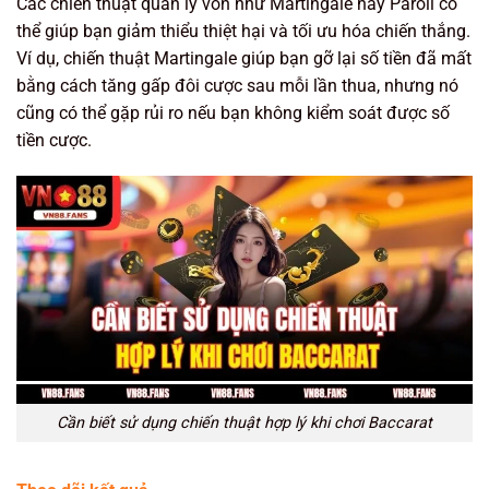
Các chiến thuật quản lý vốn như Martingale hay Paroli có
thể giúp bạn giảm thiểu thiệt hại và tối ưu hóa chiến thắng.
Ví dụ, chiến thuật Martingale giúp bạn gỡ lại số tiền đã mất
bằng cách tăng gấp đôi cược sau mỗi lần thua, nhưng nó
cũng có thể gặp rủi ro nếu bạn không kiểm soát được số
tiền cược.
Cần biết sử dụng chiến thuật hợp lý khi chơi Baccarat