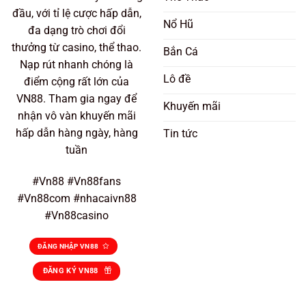
đầu, với tỉ lệ cược hấp dẫn,
Nổ Hũ
đa dạng trò chơi đổi
thưởng từ casino, thể thao.
Bắn Cá
Nạp rút nhanh chóng là
Lô đề
điểm cộng rất lớn của
VN88. Tham gia ngay để
Khuyến mãi
nhận vô vàn khuyến mãi
hấp dẫn hàng ngày, hàng
Tin tức
tuần
#Vn88 #Vn88fans
#Vn88com #nhacaivn88
#Vn88casino
ĐĂNG NHẬP VN88
ĐĂNG KÝ VN88