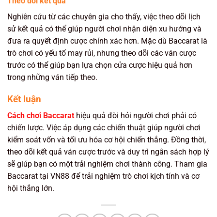
Theo dõi kết quả
Nghiên cứu từ các chuyên gia cho thấy, việc theo dõi lịch
sử kết quả có thể giúp người chơi nhận diện xu hướng và
đưa ra quyết định cược chính xác hơn. Mặc dù Baccarat là
trò chơi có yếu tố may rủi, nhưng theo dõi các ván cược
trước có thể giúp bạn lựa chọn cửa cược hiệu quả hơn
trong những ván tiếp theo.
Kết luận
Cách chơi Baccarat
hiệu quả đòi hỏi người chơi phải có
chiến lược. Việc áp dụng các chiến thuật giúp người chơi
kiểm soát vốn và tối ưu hóa cơ hội chiến thắng. Đồng thời,
theo dõi kết quả ván cược trước và duy trì ngân sách hợp lý
sẽ giúp bạn có một trải nghiệm chơi thành công. Tham gia
Baccarat tại VN88 để trải nghiệm trò chơi kịch tính và cơ
hội thắng lớn.