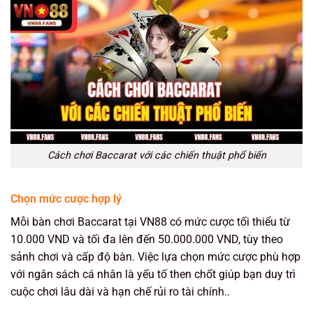
Cách chơi Baccarat với các chiến thuật phổ biến
Chọn mức cược hợp lý
Mỗi bàn chơi Baccarat tại VN88 có mức cược tối thiểu từ
10.000 VND và tối đa lên đến 50.000.000 VND, tùy theo
sảnh chơi và cấp độ bàn. Việc lựa chọn mức cược phù hợp
với ngân sách cá nhân là yếu tố then chốt giúp bạn duy trì
cuộc chơi lâu dài và hạn chế rủi ro tài chính..