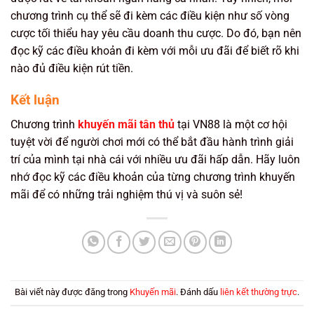
chương trình cụ thể sẽ đi kèm các điều kiện như số vòng
cược tối thiểu hay yêu cầu doanh thu cược. Do đó, bạn nên
đọc kỹ các điều khoản đi kèm với mỗi ưu đãi để biết rõ khi
nào đủ điều kiện rút tiền.
Kết luận
Chương trình
khuyến mãi tân thủ
tại VN88 là một cơ hội
tuyệt vời để người chơi mới có thể bắt đầu hành trình giải
trí của mình tại nhà cái với nhiều ưu đãi hấp dẫn. Hãy luôn
nhớ đọc kỹ các điều khoản của từng chương trình khuyến
mãi để có những trải nghiệm thú vị và suôn sẻ!
Bài viết này được đăng trong
Khuyến mãi
. Đánh dấu
liên kết thường trực
.