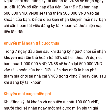
Người chơi mới đăng ký tài khoản tại VN88 sẽ nhận ngay
ưu đãi 100% số tiền nạp đầu tiên. Cụ thể, nếu bạn nạp
500.000 VND, VN88 sẽ tặng thêm 500.000 VND vào tài
khoản của bạn. Để đủ điều kiện nhận khuyến mãi này, bạn
chỉ cần hoàn tất việc đăng ký tài khoản và thực hiện nạp
tiền lần đầu.
Khuyến mãi hoàn trả cược thua
Trong 7 ngày đầu tiên sau khi đăng ký, người chơi sẽ nhận
khuyến mãi tân thủ
hoàn trả 50% số tiền thua. Ví dụ, nếu
bạn thua 1.000.000 VND, VN88 sẽ hoàn lại 500.000 VND
vào tài khoản của bạn. Điều kiện duy nhất là bạn phải
tham gia chơi tại nhà cái VN88 trong vòng 7 ngày đầu sau
khi đăng ký tài khoản.
Khuyến mãi cược miễn phí
Khi đăng ký tài khoản và nạp tiền ít nhất 100.000 VND,
người chơi sẽ nhận ngay một mã cược miễn phí trị giá