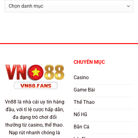
Hàng
Không
Danh
Đầu
Bị
mục
Châu
Chặn
Á
Cho
Mọi
Game
Thủ
CHUYÊN MỤC
Casino
Game Bài
Vn88 là nhà cái uy tín hàng
Thể Thao
đầu, với tỉ lệ cược hấp dẫn,
Nổ Hũ
đa dạng trò chơi đổi
thưởng từ casino, thể thao.
Bắn Cá
Nạp rút nhanh chóng là