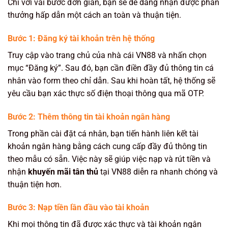
Chỉ với vài bước đơn giản, bạn sẽ dễ dàng nhận được phần
thưởng hấp dẫn một cách an toàn và thuận tiện.
Bước 1: Đăng ký tài khoản trên hệ thống
Truy cập vào trang chủ của nhà cái VN88 và nhấn chọn
mục “Đăng ký”. Sau đó, bạn cần điền đầy đủ thông tin cá
nhân vào form theo chỉ dẫn. Sau khi hoàn tất, hệ thống sẽ
yêu cầu bạn xác thực số điện thoại thông qua mã OTP.
Bước 2: Thêm thông tin tài khoản ngân hàng
Trong phần cài đặt cá nhân, bạn tiến hành liên kết tài
khoản ngân hàng bằng cách cung cấp đầy đủ thông tin
theo mẫu có sẵn. Việc này sẽ giúp việc nạp và rút tiền và
nhận
khuyến mãi tân thủ
tại VN88 diễn ra nhanh chóng và
thuận tiện hơn.
Bước 3: Nạp tiền lần đầu vào tài khoản
Khi mọi thông tin đã được xác thực và tài khoản ngân