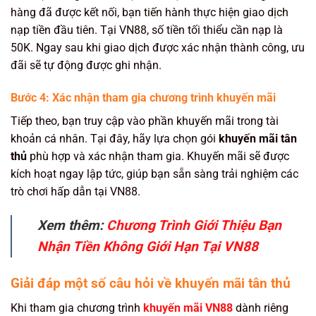
hàng đã được kết nối, bạn tiến hành thực hiện giao dịch
nạp tiền đầu tiên. Tại VN88, số tiền tối thiểu cần nạp là
50K. Ngay sau khi giao dịch được xác nhận thành công, ưu
đãi sẽ tự động được ghi nhận.
Bước 4: Xác nhận tham gia chương trình khuyến mãi
Tiếp theo, bạn truy cập vào phần khuyến mãi trong tài
khoản cá nhân. Tại đây, hãy lựa chọn gói
khuyến mãi tân
thủ
phù hợp và xác nhận tham gia. Khuyến mãi sẽ được
kích hoạt ngay lập tức, giúp bạn sẵn sàng trải nghiệm các
trò chơi hấp dẫn tại VN88.
Xem thêm:
Chương Trình Giới Thiệu Bạn
Nhận Tiền Không Giới Hạn Tại VN88
Giải đáp một số câu hỏi về khuyến mãi tân thủ
Khi tham gia chương trình
khuyến mãi VN88
dành riêng