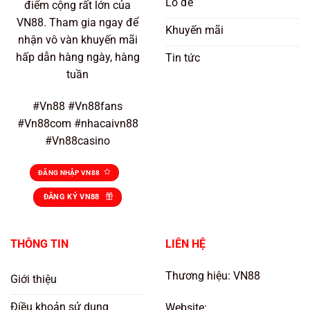
Lô đề
điểm cộng rất lớn của
VN88. Tham gia ngay để
Khuyến mãi
nhận vô vàn khuyến mãi
hấp dẫn hàng ngày, hàng
Tin tức
tuần
#Vn88 #Vn88fans
#Vn88com #nhacaivn88
#Vn88casino
ĐĂNG NHẬP VN88
ĐĂNG KÝ VN88
THÔNG TIN
LIÊN HỆ
Thương hiệu: VN88
Giới thiệu
Điều khoản sử dụng
Website: