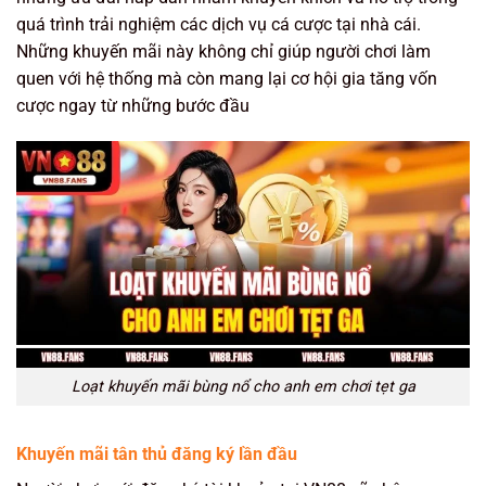
quá trình trải nghiệm các dịch vụ cá cược tại nhà cái.
Những khuyến mãi này không chỉ giúp người chơi làm
quen với hệ thống mà còn mang lại cơ hội gia tăng vốn
cược ngay từ những bước đầu
Loạt khuyến mãi bùng nổ cho anh em chơi tẹt ga
Khuyến mãi tân thủ đăng ký lần đầu